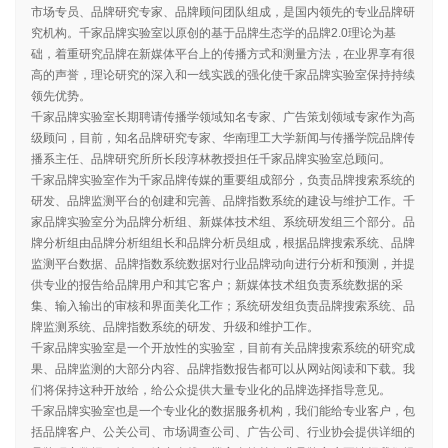
市场专员、品牌研究专家、品牌顾问团队组成，是国内领先的专业品牌研
究机构。千家品牌实验室以原创的基于品牌生态学的品牌2.0理论为基
础，着重研究品牌在新媒体平台上的传播方式和测量方法，在业界享有很
高的声誉，理论研究的深入和一线实践的强化使千家品牌实验室保持持续
领先优势。
千家品牌实验室长期聘请传播学领域知名专家、广告策划领域专家作为高
级顾问，目前，知名品牌研究专家、华南理工大学新闻与传播学院品牌传
播系主任、品牌研究所所长段淳林教授担任千家品牌实验室总顾问。
千家品牌实验室作为千家品牌传媒的重要组成部分，负责品牌搜索系统的
研发、品牌监测平台的创建和完善、品牌指数系统的建设与维护工作。千
家品牌实验室分为品牌分析组、新媒体技术组、系统研发组三个部分。品
牌分析组由品牌分析组组长和品牌分析员组成，根据品牌搜索系统、品牌
监测平台数据、品牌指数系统数据对行业品牌动向进行分析和预测，并提
供专业的报告给品牌用户和其它客户；新媒体技术组负责系统数据的采
集、输入输出的审核和界面美化工作；系统研发组负责品牌搜索系统、品
牌监测系统、品牌指数系统的研发、升级和维护工作。
千家品牌实验室是一个开放性的实验室，目前有关品牌搜索系统的研究成
果、品牌监测的大部分内容、品牌指数报告都可以从网站阅读和下载。我
们将保持这种开放给，给公众提供大量专业化的品牌选择指导意见。
千家品牌实验室也是一个专业化的数据服务机构，我们能给专业客户，包
括品牌客户、公关公司、市场调查公司、广告公司、行业协会提供详细的